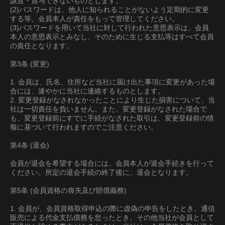
譲渡・貸与できないものとします。
(2)パスワードは、他人に知られることがないよう定期的に変更
する等、会員本人が責任をもって管理してください。
(3)パスワードを用いて当社に対して行われた意思表示は、会員
本人の意思表示とみなし、そのために生じる支払等はすべて会員
の責任となります。
第3条 (変更)
1. 会員は、氏名、住所など当社に届け出た事項に変更があった場
合には、速やかに当社に連絡するものとします。
2. 変更登録がなされなかったことにより生じた損害について、当
社は一切責任を負いません。また、変更登録がなされた場合で
も、変更登録前にすでに手続がなされた取引は、変更登録前の情
報に基づいて行われますのでご注意ください。
第4条 (退会)
会員が退会を希望する場合には、会員本人が退会手続きを行って
ください。所定の退会手続の終了後に、退会となります。
第5条 (会員資格の喪失及び賠償義務)
1. 会員が、会員資格取得申込の際に虚偽の申告をしたとき、通信
販売による代金支払債務を怠ったとき、その他当社が会員として