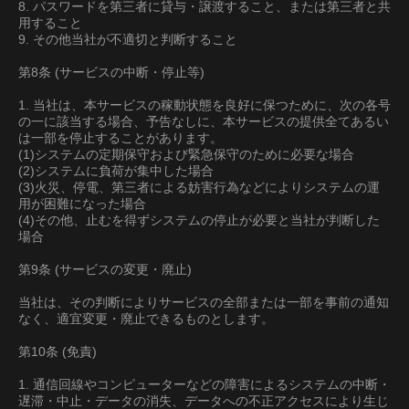
8. パスワードを第三者に貸与・譲渡すること、または第三者と共
用すること
9. その他当社が不適切と判断すること
第8条 (サービスの中断・停止等)
1. 当社は、本サービスの稼動状態を良好に保つために、次の各号
の一に該当する場合、予告なしに、本サービスの提供全てあるい
は一部を停止することがあります。
(1)システムの定期保守および緊急保守のために必要な場合
(2)システムに負荷が集中した場合
(3)火災、停電、第三者による妨害行為などによりシステムの運
用が困難になった場合
(4)その他、止むを得ずシステムの停止が必要と当社が判断した
場合
第9条 (サービスの変更・廃止)
当社は、その判断によりサービスの全部または一部を事前の通知
なく、適宜変更・廃止できるものとします。
第10条 (免責)
1. 通信回線やコンピューターなどの障害によるシステムの中断・
遅滞・中止・データの消失、データへの不正アクセスにより生じ