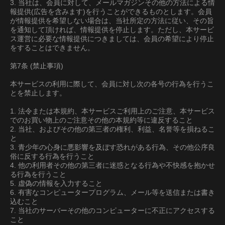
3. 当社は、会員に対して、メールマガジンその他の方法による情
報提供(広告を含みます)を行うことができるものとします。会員
が情報提供を希望しない場合は、当社所定の方法に従い、その旨
を通知して頂ければ、情報提供を停止します。ただし、本サービ
ス運営に必要な情報提供につきましては、会員の希望により停止
をすることはできません。
第7条 (禁止事項)
本サービスの利用に際して、会員に対し次の各号の行為を行うこ
とを禁止します。
1. 法令または本規約、本サービスご利用上のご注意、本サービス
でのお買い物上のご注意その他の本規約等に違反すること
2. 当社、およびその他の第三者の権利、利益、名誉等を損ねるこ
と
3. 青少年の心身に悪影響を及ぼす恐れがある行為、その他公序良
俗に反する行為を行うこと
4. 他の利用者その他の第三者に迷惑となる行為や不快感を抱かせ
る行為を行うこと
5. 虚偽の情報を入力すること
6. 有害なコンピュータープログラム、メール等を送信または書き
込むこと
7. 当社のサーバーその他のコンピューターに不正にアクセスする
こと