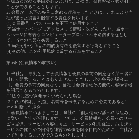
不適当と認める事由があるときは、当社は、会員資格を取り消す
ことができることとします。
2. 会員が、以下の各号に定める行為をしたときは、これにより当
社が被った損害を賠償する責任を負います。
(1)会員番号、パスワードを不正に使用すること
(2)当ホームページにアクセスして情報を改ざんしたり、当ホー
ムページに有害なコンピュータープログラムを送信するなどし
て、当社の営業を妨害すること
(3)当社が扱う商品の知的所有権を侵害する行為をすること
(4)その他、この利用規約に反する行為をすること
第6条 (会員情報の取扱い)
1. 当社は、原則として会員情報を会員の事前の同意なく第三者に
対して開示することはありません。ただし、次の各号の場合に
は、会員の事前の同意なく、当社は会員情報その他のお客様情報
を開示できるものとします。
(1)法令に基づき開示を求められた場合
(2)当社の権利、利益、名誉等を保護するために必要であると当
社が判断した場合
2. 会員情報につきましては、当社の「個人情報保護への取組み」
に従い、当社が管理します。当社は、会員情報を、会員へのサー
ビス提供、サービス内容の向上、サービスの利用促進、およびサ
ービスの健全かつ円滑な運営の確保を図る目的のために、当社お
いて利用することができるものとします。