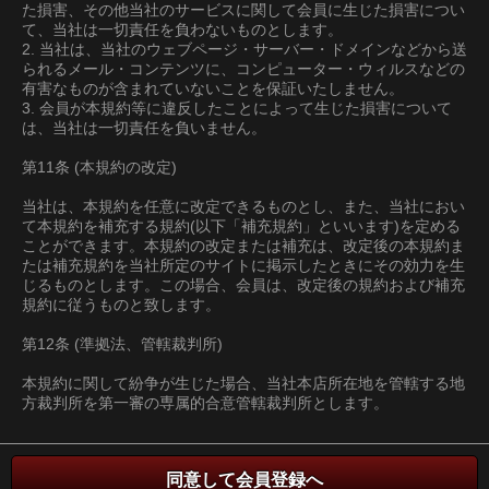
た損害、その他当社のサービスに関して会員に生じた損害につい
て、当社は一切責任を負わないものとします。
2. 当社は、当社のウェブページ・サーバー・ドメインなどから送
られるメール・コンテンツに、コンピューター・ウィルスなどの
有害なものが含まれていないことを保証いたしません。
3. 会員が本規約等に違反したことによって生じた損害について
は、当社は一切責任を負いません。
第11条 (本規約の改定)
当社は、本規約を任意に改定できるものとし、また、当社におい
て本規約を補充する規約(以下「補充規約」といいます)を定める
ことができます。本規約の改定または補充は、改定後の本規約ま
たは補充規約を当社所定のサイトに掲示したときにその効力を生
じるものとします。この場合、会員は、改定後の規約および補充
規約に従うものと致します。
第12条 (準拠法、管轄裁判所)
本規約に関して紛争が生じた場合、当社本店所在地を管轄する地
方裁判所を第一審の専属的合意管轄裁判所とします。
同意して会員登録へ